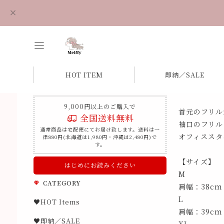
HOT ITEM
即納／SALE
9,000円以上のご購入で
首元のフリル
全国送料無料
袖口のフリル
通常商品は宅配便にてお届け致します。送料は一
オフィススタ
律880円(北海道は1,980円・沖縄は2,480円)で
す。
【サイズ】
はじめにお読みください
M
CATEGORY
肩幅：38cm
L
♥HOT Items
肩幅：39cm
♥即納／SALE