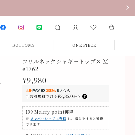
BOTTOMS
ONE PIECE
フリルネックシャギートップス M
e1762
¥9,980
。
なら
¥3,320
手数料無料で
月々
から
199
Melffy point
獲得
※
メンバーシップに登録
し、購入をすると獲得
できます。