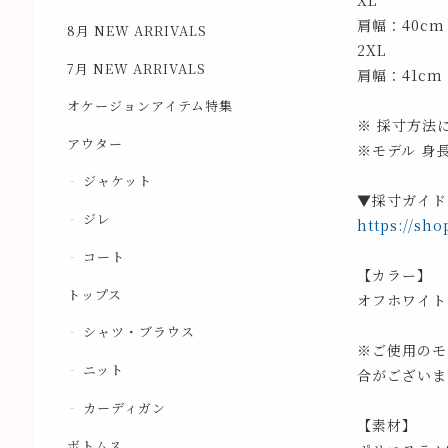
XL
肩幅：40cm
8月 NEW ARRIVALS
2XL
7月 NEW ARRIVALS
肩幅：41cm
オケージョンアイテム特集
※ 採寸方法
アウター
※モデル 身
ジャケット
▼採寸ガイド
ジレ
https://sho
コート
【カラー】
トップス
オフホワイト
シャツ・ブラウス
※ご使用のモ
ニット
合がございま
カーディガン
【素材】
ボトムス