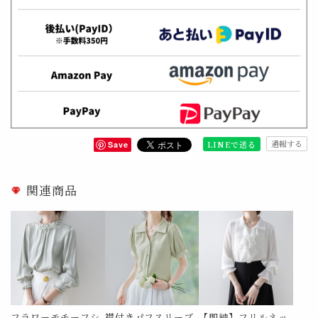
通報する
LINEで送る
Save
関連商品
フラワーモチーフシ
襟付きパフスリーブ
【即納】フリルネッ