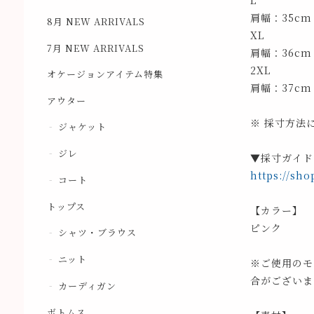
L
肩幅：35cm
8月 NEW ARRIVALS
XL
7月 NEW ARRIVALS
肩幅：36cm
2XL
オケージョンアイテム特集
肩幅：37cm
アウター
※ 採寸方法
ジャケット
ジレ
▼採寸ガイド
https://sho
コート
トップス
【カラー】
ピンク
シャツ・ブラウス
ニット
※ご使用のモ
合がございま
カーディガン
ボトムス