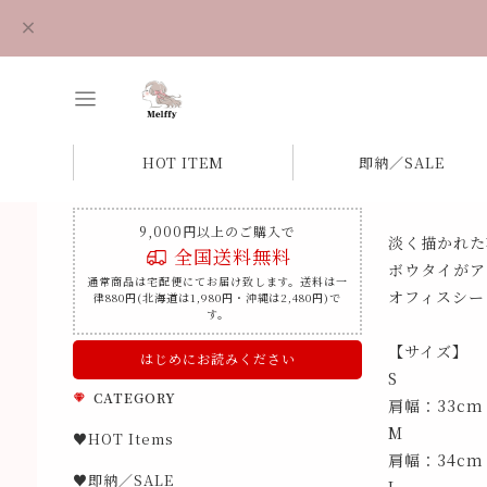
HOT ITEM
即納／SALE
9,000円以上のご購入で
淡く描かれた
全国送料無料
ボウタイがア
通常商品は宅配便にてお届け致します。送料は一
オフィスシー
律880円(北海道は1,980円・沖縄は2,480円)で
す。
【サイズ】
はじめにお読みください
S
CATEGORY
肩幅：33cm
M
♥HOT Items
肩幅：34cm
♥即納／SALE