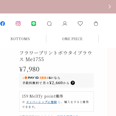
BOTTOMS
ONE PIECE
フラワープリントボウタイブラウ
ス Me1755
¥7,980
なら
¥2,660
手数料無料で
月々
から
159
Melffy point
獲得
※
メンバーシップに登録
し、購入をすると獲得
できます。