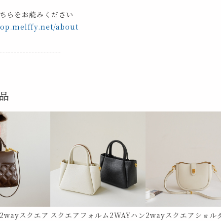
ちらをお読みください
hop.melffy.net/about
---------------------
品
2wayスクエア
スクエアフォルム2WAYハン
2wayスクエアショル