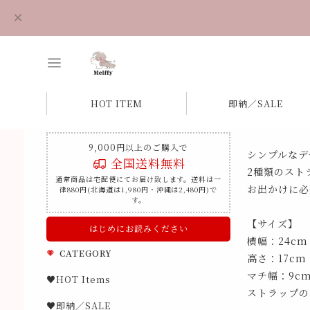
HOT ITEM
即納／SALE
9,000円以上のご購入で
シンプルなデ
全国送料無料
2種類のスト
通常商品は宅配便にてお届け致します。送料は一
お出かけに必
律880円(北海道は1,980円・沖縄は2,480円)で
す。
【サイズ】
はじめにお読みください
横幅：24cm
CATEGORY
高さ：17cm
マチ幅：9c
♥HOT Items
ストラップの長
♥即納／SALE