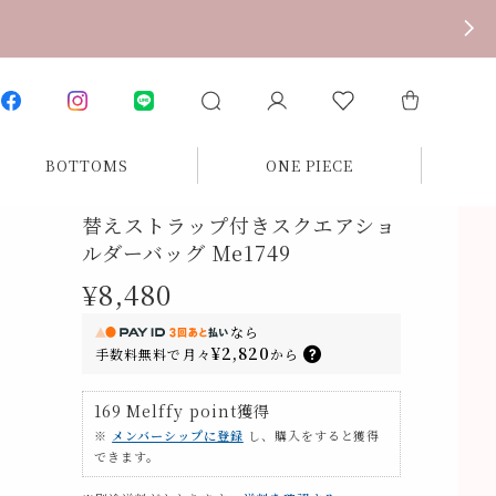
BOTTOMS
ONE PIECE
替えストラップ付きスクエアショ
。
ルダーバッグ Me1749
。
¥8,480
なら
¥2,820
手数料無料で
月々
から
169
Melffy point
獲得
※
メンバーシップに登録
し、購入をすると獲得
できます。