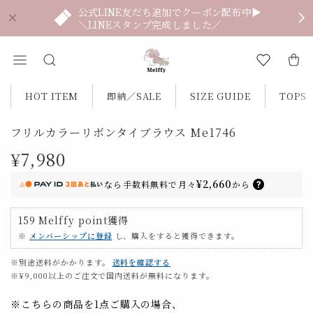
公式LINE友だち追加でクーポン配布中▶
＼LINEスタンプ完成しました／
HOT ITEM
即納／SALE
SIZE GUIDE
TOPS
フリルカラーリボンタイブラウス Me1746
¥7,980
¥2,660
なら
手数料無料で
月々
から
159
Melffy point
獲得
※
メンバーシップに登録
し、購入をすると獲得できます。
※別途送料がかかります。
送料を確認する
※¥9,000以上のご注文で国内送料が無料になります。
※こちらの商品を1点ご購入の場合、