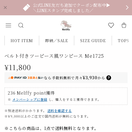
公式LINE友だち追加でクーポン配布中▶
＼LINEスタンプ完成しました／
HOT ITEM
即納／SALE
SIZE GUIDE
TOPS
ベルト付きツーピース風ワンピース Me1725
¥11,800
¥3,930
なら
手数料無料で
月々
から
236
Melffy point
獲得
※
メンバーシップに登録
し、購入をすると獲得できます。
※別途送料がかかります。
送料を確認する
※¥9,000以上のご注文で国内送料が無料になります。
※こちらの商品は、1点で
送料無料
となります。