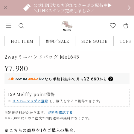
公式LINE友だち追加でクーポン配布中▶
＼LINEスタンプ完成しました／
HOT ITEM
即納／SALE
SIZE GUIDE
TOPS
2wayミニハンドバッグ Me1645
¥7,980
¥2,660
なら
手数料無料で
月々
から
159
Melffy point
獲得
※
メンバーシップに登録
し、購入をすると獲得できます。
※別途送料がかかります。
送料を確認する
※¥9,000以上のご注文で国内送料が無料になります。
※こちらの商品を1点ご購入の場合、