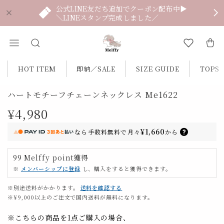
公式LINE友だち追加でクーポン配布中▶
＼LINEスタンプ完成しました／
HOT ITEM
即納／SALE
SIZE GUIDE
TOPS
ハートモチーフチェーンネックレス Me1622
¥4,980
¥1,660
なら
手数料無料で
月々
から
99
Melffy point
獲得
※
メンバーシップに登録
し、購入をすると獲得できます。
※別途送料がかかります。
送料を確認する
※¥9,000以上のご注文で国内送料が無料になります。
※こちらの商品を1点ご購入の場合、