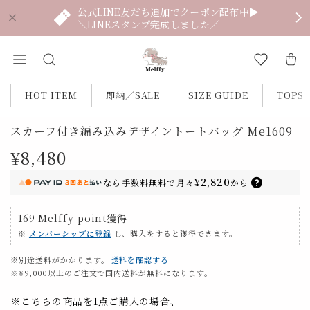
公式LINE友だち追加でクーポン配布中▶
＼LINEスタンプ完成しました／
HOT ITEM
即納／SALE
SIZE GUIDE
TOPS
スカーフ付き編み込みデザイントートバッグ Me1609
¥8,480
¥2,820
なら
手数料無料で
月々
から
169
Melffy point
獲得
※
メンバーシップに登録
し、購入をすると獲得できます。
※別途送料がかかります。
送料を確認する
※¥9,000以上のご注文で国内送料が無料になります。
※こちらの商品を1点ご購入の場合、