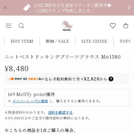
公式LINE友だち追加でクーポン配布中▶
＼LINEスタンプ完成しました／
HOT ITEM
即納／SALE
SIZE GUIDE
TOPS
ニットベストドッキングプリーツブラウス Me1580
¥8,480
¥2,820
なら
手数料無料で
月々
から
169
Melffy point
獲得
※
メンバーシップに登録
し、購入をすると獲得できます。
※別途送料がかかります。
送料を確認する
※¥9,000以上のご注文で国内送料が無料になります。
※こちらの商品を1点ご購入の場合、