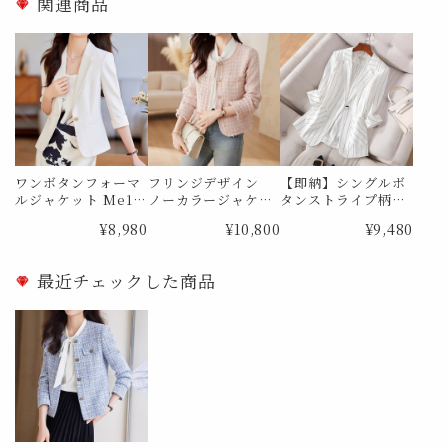
関連商品
ワンボタンフォーマ
フリンジデザイン
【即納】シングルボ
ルジャケット Me11
ノーカラージャケッ
タンストライプ柄
91
ト Me1752
テーラードジャケッ
¥8,980
¥10,800
¥9,480
ト Me1089 Mサイ
ズ
最近チェックした商品