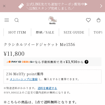
公式LINE友だち追加でクーポン配布中▶
＼LINEスタンプ完成しました／
HOT ITEM
即納／SALE
SIZE GUIDE
TOPS
クラシカルツイードジャケット Me1556
¥11,800
¥3,930
なら
手数料無料で
月々
から
236
Melffy point
獲得
※
メンバーシップに登録
し、購入をすると獲得できます。
※別途送料がかかります。
送料を確認する
※¥9,000以上のご注文で国内送料が無料になります。
※こちらの商品は、1点で
送料無料
となります。