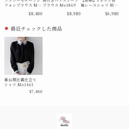
フラワーモチーフシ
襟付きパフスリーブ
【即納】Vネック長
フォンブラウス Me
ブラウス Me1869
袖レースシャツ Me
0726
0385 Lサイズ
¥8,480
¥8,980
¥6,980
最近チェックした商品
重ね襟比翼仕立て
シャツ Me1461
¥7,480
Information