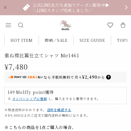
公式LINE友だち追加でクーポン配布中▶
＼LINEスタンプ完成しました／
HOT ITEM
即納／SALE
SIZE GUIDE
TOPS
重ね襟比翼仕立てシャツ Me1461
¥7,480
¥2,490
なら
手数料無料で
月々
から
149
Melffy point
獲得
※
メンバーシップに登録
し、購入をすると獲得できます。
※別途送料がかかります。
送料を確認する
※¥9,000以上のご注文で国内送料が無料になります。
※こちらの商品を1点ご購入の場合、