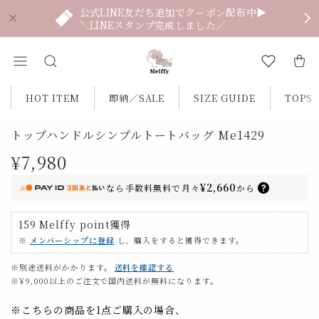
公式LINE友だち追加でクーポン配布中▶
＼LINEスタンプ完成しました／
HOT ITEM
即納／SALE
SIZE GUIDE
TOPS
トップハンドルシンプルトートバッグ Me1429
¥7,980
¥2,660
なら
手数料無料で
月々
から
159
Melffy point
獲得
※
メンバーシップに登録
し、購入をすると獲得できます。
※別途送料がかかります。
送料を確認する
※¥9,000以上のご注文で国内送料が無料になります。
※こちらの商品を1点ご購入の場合、