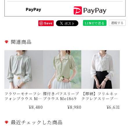
通報する
LINEで送る
Save
関連商品
フラワーモチーフシ
襟付きパフスリーブ
【即納】フリルネッ
フォンブラウス Me
ブラウス Me1869
クフレアスリーブシ
0726
アーブラウス Me10
¥8,480
¥8,980
¥6,631
29 Lサイズ
最近チェックした商品