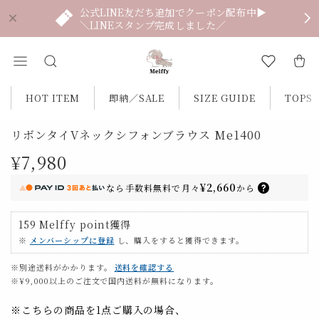
公式LINE友だち追加でクーポン配布中▶
＼LINEスタンプ完成しました／
HOT ITEM
即納／SALE
SIZE GUIDE
TOPS
リボンタイVネックシフォンブラウス Me1400
¥7,980
¥2,660
なら
手数料無料で
月々
から
159
Melffy point
獲得
※
メンバーシップに登録
し、購入をすると獲得できます。
※別途送料がかかります。
送料を確認する
※¥9,000以上のご注文で国内送料が無料になります。
※こちらの商品を1点ご購入の場合、