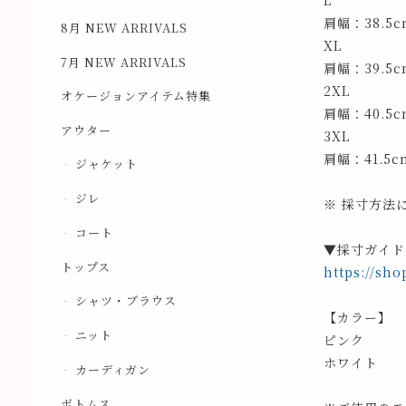
L
肩幅：38.5
8月 NEW ARRIVALS
XL
7月 NEW ARRIVALS
肩幅：39.5
2XL
オケージョンアイテム特集
肩幅：40.5
アウター
3XL
肩幅：41.5
ジャケット
ジレ
※ 採寸方法
コート
▼採寸ガイド
トップス
https://sho
シャツ・ブラウス
【カラー】
ニット
ピンク
ホワイト
カーディガン
ボトムス