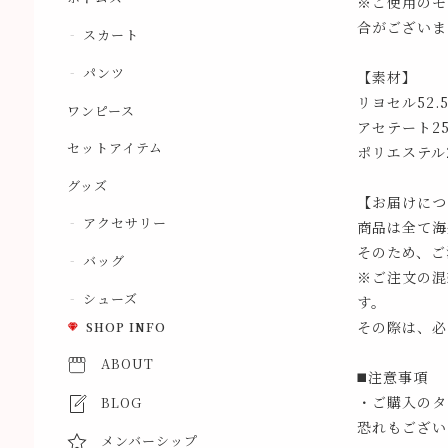
※ご使用のモ
合がございま
スカート
パンツ
【素材】
リヨセル52.
ワンピース
アセテート25
セットアイテム
ポリエステル2
グッズ
【お届けにつ
アクセサリー
商品は全て海
そのため、ご
バッグ
※ご注文の混
シューズ
す。
その際は、必
SHOP INFO
ABOUT
◼️注意事項
・ご購入のタ
BLOG
恐れもござい
メンバーシップ