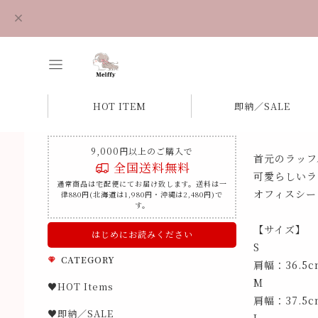
HOT ITEM
即納／SALE
9,000円以上のご購入で
首元のラッフ
全国送料無料
可愛らしいラ
通常商品は宅配便にてお届け致します。送料は一
オフィスシー
律880円(北海道は1,980円・沖縄は2,480円)で
す。
【サイズ】
はじめにお読みください
S
CATEGORY
肩幅：36.5
M
♥HOT Items
肩幅：37.5
♥即納／SALE