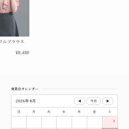
フルブラウス
¥8,480
営業日カレンダー
2026年 8月
◀
今月
▶
日
月
火
水
木
金
土
1