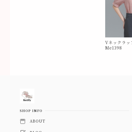
Vネックラッ
Me1398
Information
SHOP INFO
ABOUT