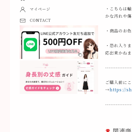
・こちらは輸
マイページ
かな汚れや傷
CONTACT
・商品のお色
・恐れ入りま
応出来かねま
---------------
ご購入前にこ
→
https://s
---------------
関連商