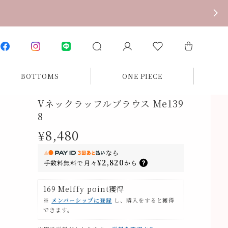
BOTTOMS
ONE PIECE
Vネックラッフルブラウス Me139
8
¥8,480
なら
¥2,820
手数料無料で
月々
から
169
Melffy point
獲得
※
メンバーシップに登録
し、購入をすると獲得
できます。