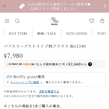
公式LINE友だち追加でクーポン配布中▶
＼LINEスタンプ完成しました／
HOT ITEM
即納／SALE
SIZE GUIDE
TOPS
パフスリーブストライプ柄ブラウス Me1340
¥7,980
¥2,660
なら
手数料無料で
月々
から
159
Melffy point
獲得
※
メンバーシップに登録
し、購入をすると獲得できます。
※別途送料がかかります。
送料を確認する
※¥9,000以上のご注文で国内送料が無料になります。
※こちらの商品を1点ご購入の場合、