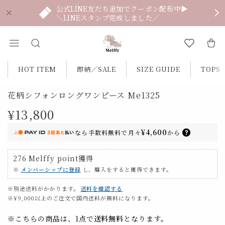
公式LINE友だち追加でクーポン配布中▶
＼LINEスタンプ完成しました／
HOT ITEM
即納／SALE
SIZE GUIDE
TOPS
花柄シフォンロングワンピース Me1325
¥13,800
¥4,600
なら
手数料無料で
月々
から
276
Melffy point
獲得
※
メンバーシップに登録
し、購入をすると獲得できます。
※別途送料がかかります。
送料を確認する
※¥9,000以上のご注文で国内送料が無料になります。
※こちらの商品は、1点で
送料無料
となります。