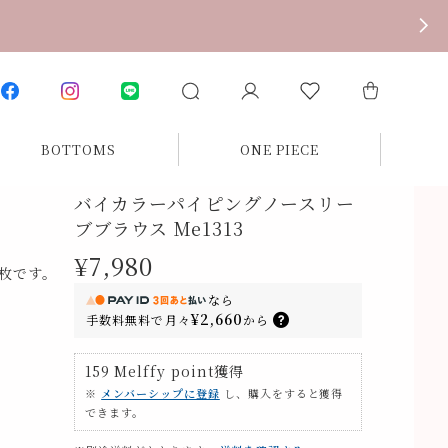
BOTTOMS
ONE PIECE
バイカラーパイピングノースリー
ブブラウス Me1313
¥7,980
枚です。
なら
¥2,660
手数料無料で
月々
から
159
Melffy point
獲得
※
メンバーシップに登録
し、購入をすると獲得
できます。