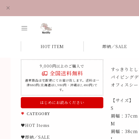
HOT ITEM
即納／SALE
9,000円以上のご購入で
すっきりとし
全国送料無料
パイピングデ
通常商品は宅配便にてお届け致します。送料は一
オフィスシー
律880円(北海道は1,980円・沖縄は2,480円)で
す。
【サイズ】
はじめにお読みください
S
CATEGORY
肩幅：37cm
M
♥HOT Items
肩幅：38cm
♥即納／SALE