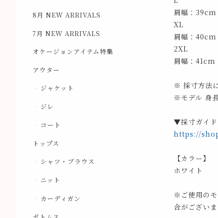
L
肩幅：39cm
8月 NEW ARRIVALS
XL
7月 NEW ARRIVALS
肩幅：40cm
2XL
オケージョンアイテム特集
肩幅：41cm
アウター
※ 採寸方法
ジャケット
※モデル 身長
ジレ
▼採寸ガイド
コート
https://sho
トップス
【カラー】
シャツ・ブラウス
ホワイト
ニット
※ご使用のモ
カーディガン
合がございま
ボトムス