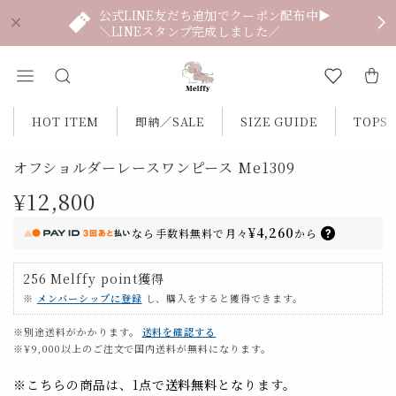
公式LINE友だち追加でクーポン配布中▶
＼LINEスタンプ完成しました／
HOT ITEM
即納／SALE
SIZE GUIDE
TOPS
オフショルダーレースワンピース Me1309
¥12,800
¥4,260
なら
手数料無料で
月々
から
256
Melffy point
獲得
※
メンバーシップに登録
し、購入をすると獲得できます。
※別途送料がかかります。
送料を確認する
※¥9,000以上のご注文で国内送料が無料になります。
※こちらの商品は、1点で
送料無料
となります。