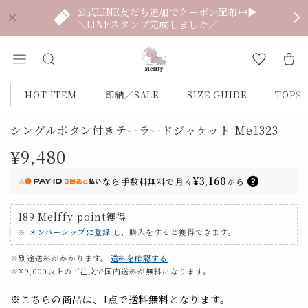
公式LINE友だち追加でクーポン配布中▶
＼LINEスタンプ完成しました／
HOT ITEM
即納／SALE
SIZE GUIDE
TOPS
シングルボタン付きテーラードジャケット Me1323
¥9,480
¥3,160
なら
手数料無料で
月々
から
189
Melffy point
獲得
※
メンバーシップに登録
し、購入をすると獲得できます。
※別途送料がかかります。
送料を確認する
※¥9,000以上のご注文で国内送料が無料になります。
※こちらの商品は、1点で
送料無料
となります。