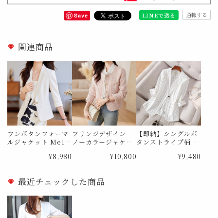
通報する
LINEで送る
Save
関連商品
ワンボタンフォーマ
フリンジデザイン
【即納】シングルボ
ルジャケット Me11
ノーカラージャケッ
タンストライプ柄
91
ト Me1752
テーラードジャケッ
¥8,980
¥10,800
¥9,480
ト Me1089 Mサイ
ズ
最近チェックした商品