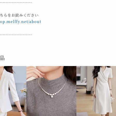
---------------------
ちらをお読みください
hop.melffy.net/about
---------------------
品