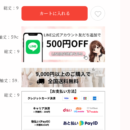
 総丈：9
カートに入れる
袖丈：59c
m 総丈：9
袖丈：59.
m 総丈：9