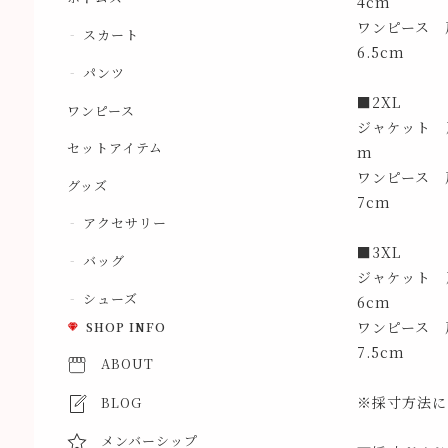
4cm
ワンピース 
スカート
6.5cm
パンツ
■2XL
ワンピース
ジャケット 肩
セットアイテム
m
ワンピース 肩
グッズ
7cm
アクセサリー
■3XL
バッグ
ジャケット 肩
シューズ
6cm
ワンピース 肩
SHOP INFO
7.5cm
ABOUT
※採寸方法に
BLOG
メンバーシップ