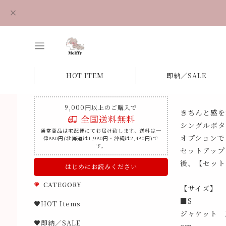
HOT ITEM
即納／SALE
9,000円以上のご購入で
きちんと感を
全国送料無料
シングルボタ
通常商品は宅配便にてお届け致します。送料は一
オプションで
律880円(北海道は1,980円・沖縄は2,480円)で
す。
セットアップ
後、【セット
はじめにお読みください
CATEGORY
【サイズ】
■S
♥HOT Items
ジャケット 肩
♥即納／SALE