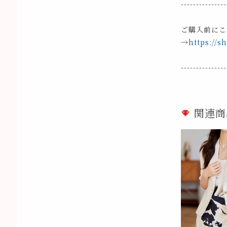
---------------
ご購入前にこ
→
https://s
---------------
関連商