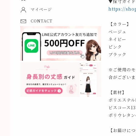
▼採寸ガイド
https://sho
マイページ
CONTACT
【カラー】
ベージュ
ネイビー
ピンク
ブラック
※ご使用のモ
合がございま
【素材】
ポリエステル8
ビスコース13
ポリウレタン4
【お届けにつ