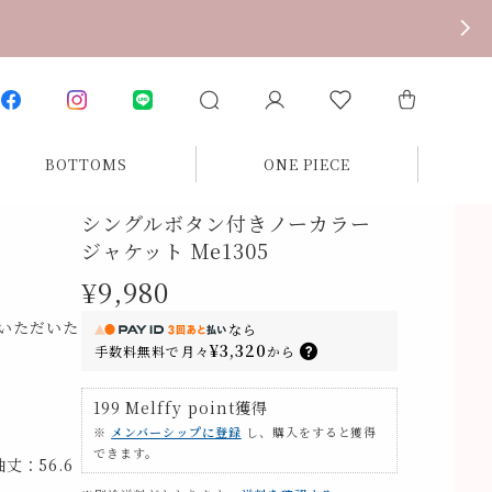
BOTTOMS
ONE PIECE
シングルボタン付きノーカラー
ジャケット Me1305
¥9,980
いただいた
なら
¥3,320
手数料無料で
月々
から
199
Melffy point
獲得
※
メンバーシップに登録
し、購入をすると獲得
できます。
丈：56.6