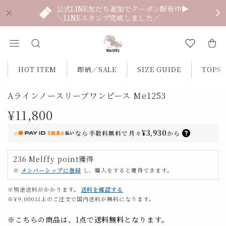
公式LINE友だち追加でクーポン配布中▶
＼LINEスタンプ完成しました／
HOT ITEM
即納／SALE
SIZE GUIDE
TOPS
Aラインノースリーブワンピース Me1253
¥11,800
¥3,930
なら
手数料無料で
月々
から
236
Melffy point
獲得
※
メンバーシップに登録
し、購入をすると獲得できます。
※別途送料がかかります。
送料を確認する
※¥9,000以上のご注文で国内送料が無料になります。
※こちらの商品は、1点で
送料無料
となります。