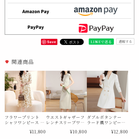
通報する
LINEで送る
Save
関連商品
フラワープリント
ウエストギャザーフ
ダブルボタンテー
シャツワンピース M
レンチスリーブワン
ラード風ワンピース
e1841
ピース Me1885
Me1888
¥11,800
¥10,800
¥12,800