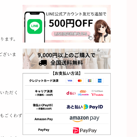
ります。
ございま
いただく
もごくわず