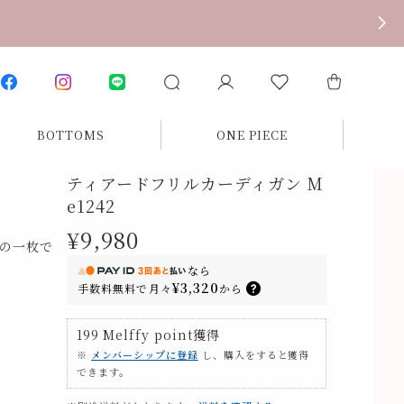
BOTTOMS
ONE PIECE
ティアードフリルカーディガン M
e1242
¥9,980
の一枚で
なら
¥3,320
手数料無料で
月々
から
199
Melffy point
獲得
※
メンバーシップに登録
し、購入をすると獲得
できます。