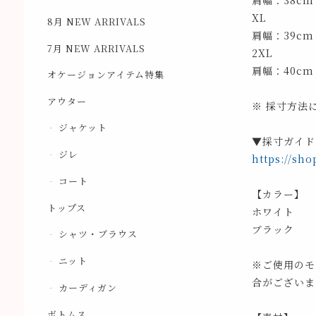
肩幅：38cm
XL
8月 NEW ARRIVALS
肩幅：39cm
7月 NEW ARRIVALS
2XL
肩幅：40cm
オケージョンアイテム特集
アウター
※ 採寸方法
ジャケット
▼採寸ガイド
ジレ
https://sho
コート
【カラー】
トップス
ホワイト
ブラック
シャツ・ブラウス
ニット
※ご使用のモ
合がございま
カーディガン
ボトムス