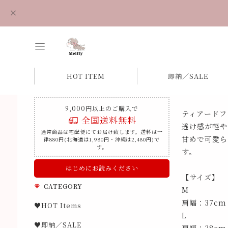
HOT ITEM
即納／SALE
9,000円以上のご購入で
ティアードフ
全国送料無料
透け感が軽や
通常商品は宅配便にてお届け致します。送料は一
甘めで可愛ら
律880円(北海道は1,980円・沖縄は2,480円)で
す。
す。
はじめにお読みください
【サイズ】
CATEGORY
M
肩幅：37cm
♥HOT Items
L
♥即納／SALE