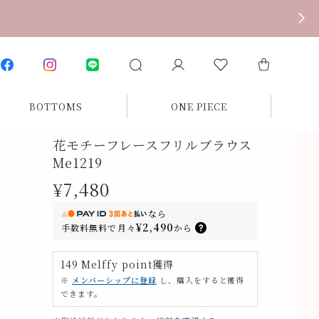
BOTTOMS
ONE PIECE
花モチーフレースフリルブラウス
Me1219
¥7,480
なら
¥2,490
手数料無料で
月々
から
149
Melffy point
獲得
※
メンバーシップに登録
し、購入をすると獲得
できます。