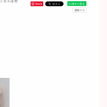
ンセルは対
LINEで送る
Save
通報する