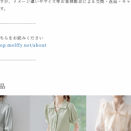
すが、イメージ違いやサイズ等お客様都合による交換・返品・キャ
す。
---------------------
ちらをお読みください
hop.melffy.net/about
---------------------
品