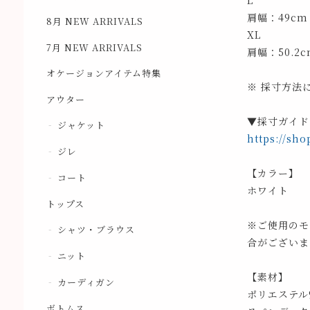
L
肩幅：49cm
8月 NEW ARRIVALS
XL
7月 NEW ARRIVALS
肩幅：50.2
オケージョンアイテム特集
※ 採寸方法
アウター
▼採寸ガイド
ジャケット
https://sho
ジレ
【カラー】
コート
ホワイト
トップス
※ご使用のモ
シャツ・ブラウス
合がございま
ニット
【素材】
カーディガン
ポリエステル9
ボトムス