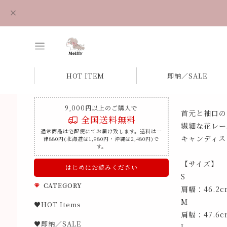
HOT ITEM
即納／SALE
9,000円以上のご購入で
首元と袖口の
全国送料無料
繊細な花レー
通常商品は宅配便にてお届け致します。送料は一
キャンディス
律880円(北海道は1,980円・沖縄は2,480円)で
す。
【サイズ】
はじめにお読みください
S
CATEGORY
肩幅：46.2
M
♥HOT Items
肩幅：47.6
♥即納／SALE