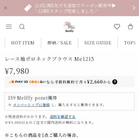
公式LINE友だち追加でクーポン配布中▶
＼LINEスタンプ完成しました／
HOT ITEM
即納／SALE
SIZE GUIDE
TOPS
レース袖ポロネックブラウス Me1215
¥7,980
¥2,660
なら
手数料無料で
月々
から
159
Melffy point
獲得
※
メンバーシップに登録
し、購入をすると獲得できます。
※別途送料がかかります。
送料を確認する
※¥9,000以上のご注文で国内送料が無料になります。
※こちらの商品を1点ご購入の場合、