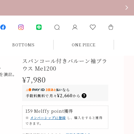
BOTTOMS
ONE PIECE
スパンコール付きバルーン袖ブラ
。
ウス Me1200
を演出。
¥7,980
なら
¥2,660
手数料無料で
月々
から
159
Melffy point
獲得
※
メンバーシップに登録
し、購入をすると獲得
できます。