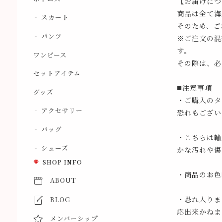
【お届けにつ
商品は全て海
スカート
そのため、ご
パンツ
※ご注文の混
す。
ワンピース
その際は、必
セットアイテム
◼️注意事項
グッズ
・ご購入のタ
アクセサリー
恐れもござい
バッグ
・こちらは輸
シューズ
かな汚れや傷
SHOP INFO
・商品のお色
ABOUT
・恐れ入りま
BLOG
応出来かねま
メンバーシップ