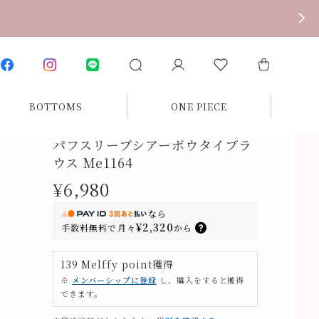
BOTTOMS
ONE PIECE
パフスリーブシアーボウタイブラ
ウス Me1164
¥6,980
なら
¥2,320
手数料無料で
月々
から
139
Melffy point
獲得
※
メンバーシップに登録
し、購入をすると獲得
できます。