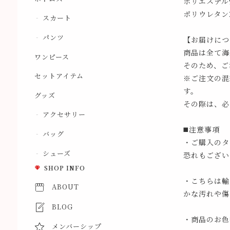
ポリエステル9
ポリウレタン2
スカート
パンツ
【お届けにつ
商品は全て海
ワンピース
そのため、ご
セットアイテム
※ご注文の混
す。
グッズ
その際は、必
アクセサリー
◼️注意事項
バッグ
・ご購入のタ
シューズ
恐れもござい
SHOP INFO
・こちらは輸
ABOUT
かな汚れや傷
BLOG
・商品のお色
メンバーシップ