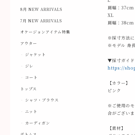
L
肩幅：37cm
8月 NEW ARRIVALS
XL
7月 NEW ARRIVALS
肩幅：38cm
オケージョンアイテム特集
※採寸方法に
アウター
※モデル 身長
ジャケット
▼採寸ガイド
ジレ
https://sho
コート
【カラー】
トップス
ピンク
シャツ・ブラウス
※ご使用のモ
ニット
合がございま
カーディガン
【素材】
ボトムス