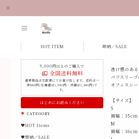
HOT ITEM
即納／SALE
9,000円以上のご購入で
透け感のある
全国送料無料
パフスリーブ
通常商品は宅配便にてお届け致します。送料は一
オフィスシー
律880円(北海道は1,980円・沖縄は2,480円)で
す。
【サイズ】
はじめにお読みください
S
CATEGORY
肩幅：35cm
M
♥HOT Items
肩幅：36cm
♥即納／SALE