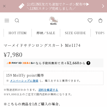
公式LINE友だち追加でクーポン配布中▶
＼LINEスタンプ完成しました／
HOT ITEM
即納／SALE
SIZE GUIDE
TOPS
マーメイドサテンロングスカート Me1174
¥7,980
¥2,660
なら
手数料無料で
月々
から
159
Melffy point
獲得
※
メンバーシップに登録
し、購入をすると獲得できます。
※別途送料がかかります。
送料を確認する
※¥9,000以上のご注文で国内送料が無料になります。
※こちらの商品を1点ご購入の場合、