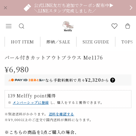
公式LINE友だち追加でクーポン配布中▶
＼LINEスタンプ完成しました／
HOT ITEM
即納／SALE
SIZE GUIDE
TOPS
パール付きカットアウトブラウス Me1176
¥6,980
¥2,320
なら
手数料無料で
月々
から
139
Melffy point
獲得
※
メンバーシップに登録
し、購入をすると獲得できます。
※別途送料がかかります。
送料を確認する
※¥9,000以上のご注文で国内送料が無料になります。
※こちらの商品を1点ご購入の場合、