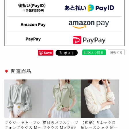
通報する
LINEで送る
Save
関連商品
フラワーモチーフシ
襟付きパフスリーブ
【即納】Vネック長
フォンブラウス Me
ブラウス Me1869
袖レースシャツ Me