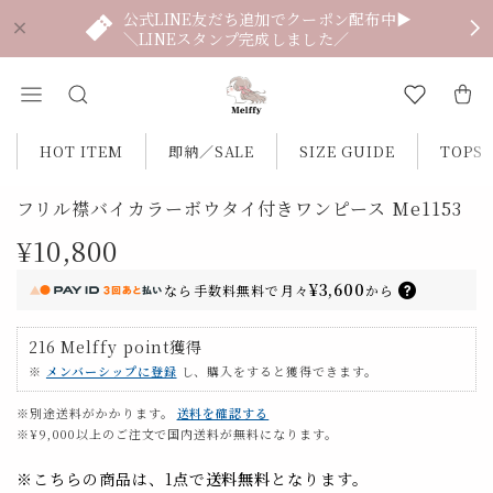
公式LINE友だち追加でクーポン配布中▶
＼LINEスタンプ完成しました／
HOT ITEM
即納／SALE
SIZE GUIDE
TOPS
フリル襟バイカラーボウタイ付きワンピース Me1153
¥10,800
¥3,600
なら
手数料無料で
月々
から
216
Melffy point
獲得
※
メンバーシップに登録
し、購入をすると獲得できます。
※別途送料がかかります。
送料を確認する
※¥9,000以上のご注文で国内送料が無料になります。
※こちらの商品は、1点で
送料無料
となります。