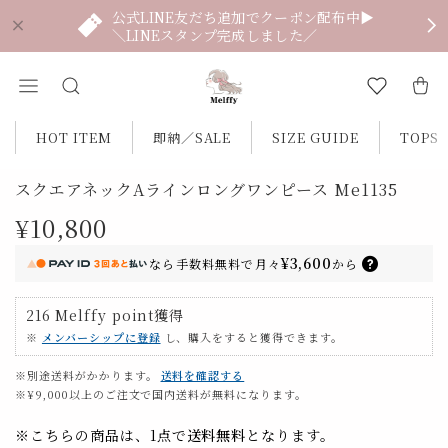
公式LINE友だち追加でクーポン配布中▶
＼LINEスタンプ完成しました／
HOT ITEM
即納／SALE
SIZE GUIDE
TOPS
スクエアネックAラインロングワンピース Me1135
¥10,800
¥3,600
なら
手数料無料で
月々
から
216
Melffy point
獲得
※
メンバーシップに登録
し、購入をすると獲得できます。
※別途送料がかかります。
送料を確認する
※¥9,000以上のご注文で国内送料が無料になります。
※こちらの商品は、1点で
送料無料
となります。