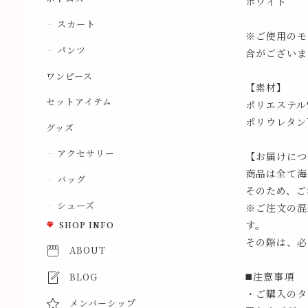
ホワイト
スカート
※ご使用のモ
パンツ
合がございま
ワンピース
【素材】
セットアイテム
ポリエステル9
ポリウレタン7
グッズ
アクセサリー
【お届けにつ
商品は全て海
バッグ
そのため、ご
シューズ
※ご注文の混
す。
SHOP INFO
その際は、必
ABOUT
◼️注意事項
BLOG
・ご購入のタ
メンバーシップ