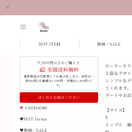
HOT ITEM
即納／SALE
9,000円以上のご購入で
セーラーカラ
全国送料無料
上品なデザイ
通常商品は宅配便にてお届け致します。送料は一
シンプルなデ
律880円(北海道は1,980円・沖縄は2,480円)で
す。
てくれます。
デートやお出
はじめにお読みください
CATEGORY
【サイズ】
S
♥HOT Items
トップス 肩幅
♥即納／SALE