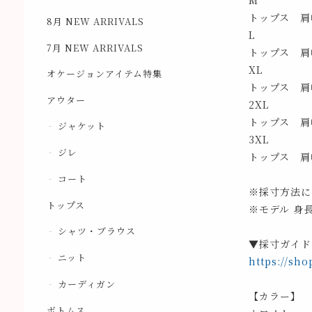
M
トップス 肩幅
8月 NEW ARRIVALS
L
7月 NEW ARRIVALS
トップス 肩幅
XL
オケージョンアイテム特集
トップス 肩幅
アウター
2XL
トップス 肩幅
ジャケット
3XL
ジレ
トップス 肩幅
コート
※採寸方法に
トップス
※モデル 身長
シャツ・ブラウス
▼採寸ガイド
ニット
https://sho
カーディガン
【カラー】
ボトムス