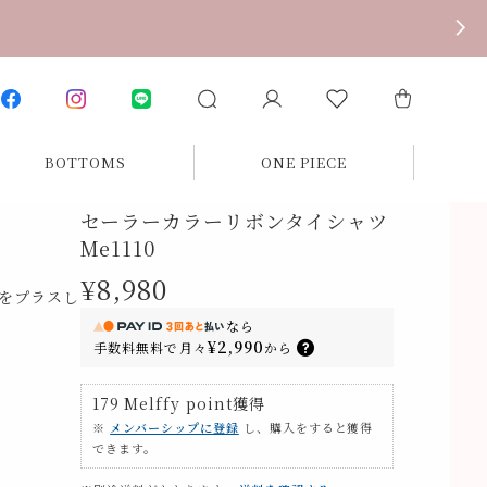
BOTTOMS
ONE PIECE
セーラーカラーリボンタイシャツ
Me1110
¥8,980
をプラスし
なら
¥2,990
手数料無料で
月々
から
179
Melffy point
獲得
※
メンバーシップに登録
し、購入をすると獲得
できます。