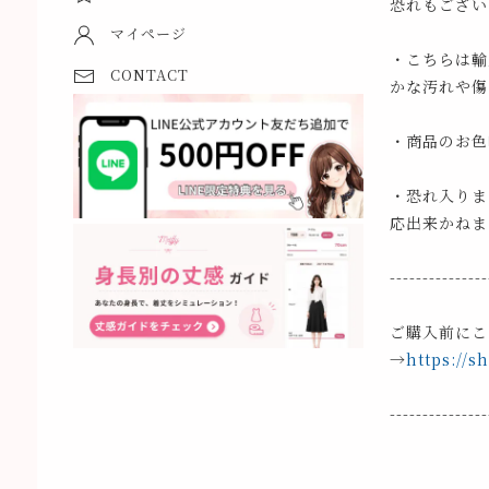
恐れもござい
マイページ
・こちらは輸
CONTACT
かな汚れや傷
・商品のお色
・恐れ入りま
応出来かねま
---------------
ご購入前にこ
→
https://s
---------------