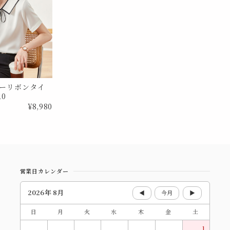
ーリボンタイ
10
¥8,980
営業日カレンダー
2026年 8月
◀
今月
▶
日
月
火
水
木
金
土
1