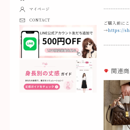
---------------
マイページ
CONTACT
ご購入前にこ
→
https://s
---------------
関連商