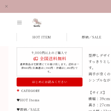
HOT ITEM
即納／SALE
9,000円以上のご購入で
型押しデザイ
全国送料無料
すっきりとし
通常商品は宅配便にてお届け致します。送料は一
す。
律880円(北海道は1,980円・沖縄は2,480円)で
す。
両手が空くの
シンプルなが
はじめにお読みください
CATEGORY
【サイズ】
横幅：39cm
♥HOT Items
高さ：27cm
♥即納／SALE