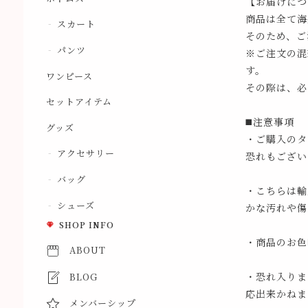
【お届けにつ
商品は全て海
スカート
そのため、ご
パンツ
※ご注文の混
す。
ワンピース
その際は、必
セットアイテム
◼️注意事項
グッズ
・ご購入のタ
アクセサリー
恐れもござい
バッグ
・こちらは輸
シューズ
かな汚れや傷
SHOP INFO
・商品のお色
ABOUT
・恐れ入りま
BLOG
応出来かねま
メンバーシップ