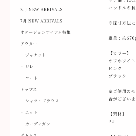
マチ幅：12c
ハンドルの長
8月 NEW ARRIVALS
7月 NEW ARRIVALS
※採寸方法に
オケージョンアイテム特集
重量：約670
アウター
【カラー】
ジャケット
オフホワイト
ジレ
ピンク
ブラック
コート
トップス
※ご使用のモ
合がございま
シャツ・ブラウス
ニット
【素材】
PU
カーディガン
ボトムス