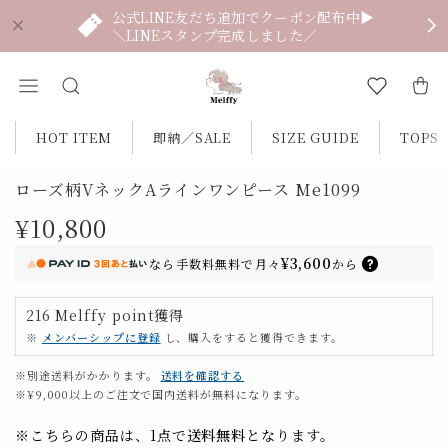
公式LINE友だち追加でクーポン配布中▶
＼LINEスタンプ完成しました／
HOT ITEM
即納／SALE
SIZE GUIDE
TOPS
ローズ柄VネックAラインワンピース Me1099
¥10,800
¥3,600
なら
手数料無料で
月々
から
216
Melffy point
獲得
※
メンバーシップに登録
し、購入をすると獲得できます。
※別途送料がかかります。
送料を確認する
※¥9,000以上のご注文で国内送料が無料になります。
※こちらの商品は、1点で
送料無料
となります。