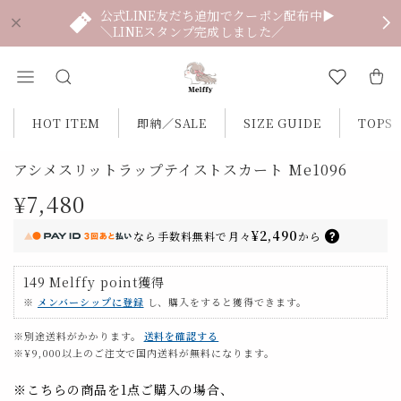
公式LINE友だち追加でクーポン配布中▶
＼LINEスタンプ完成しました／
HOT ITEM
即納／SALE
SIZE GUIDE
TOPS
アシメスリットラップテイストスカート Me1096
¥7,480
¥2,490
なら
手数料無料で
月々
から
149
Melffy point
獲得
※
メンバーシップに登録
し、購入をすると獲得できます。
※別途送料がかかります。
送料を確認する
※¥9,000以上のご注文で国内送料が無料になります。
※こちらの商品を1点ご購入の場合、