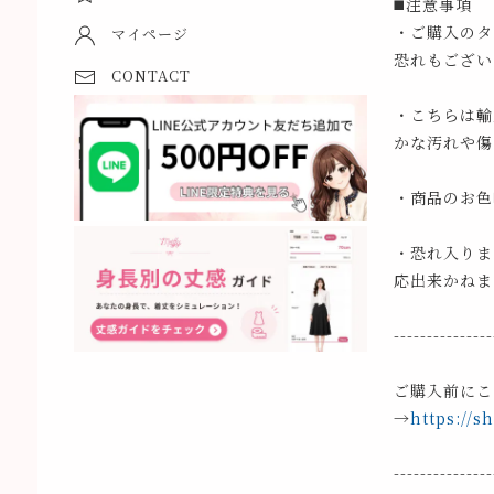
◼️注意事項
・ご購入のタ
マイページ
恐れもござい
CONTACT
・こちらは輸
かな汚れや傷
・商品のお色
・恐れ入りま
応出来かねま
---------------
ご購入前にこ
→
https://s
---------------