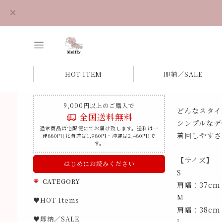
HOT ITEM
即納／SALE
9,000円以上のご購入で
どんなスタイ
全国送料無料
シンプルなデ
通常商品は宅配便にてお届け致します。送料は一
着回しやすさ
律880円(北海道は1,980円・沖縄は2,480円)で
す。
【サイズ】
はじめにお読みください
S
CATEGORY
肩幅：37cm
M
♥HOT Items
肩幅：38cm
♥即納／SALE