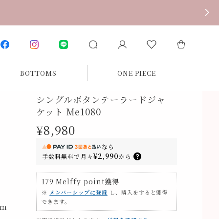
BOTTOMS
ONE PIECE
シングルボタンテーラードジャ
ケット Me1080
¥8,980
なら
¥2,990
手数料無料で
月々
から
179
Melffy point
獲得
※
メンバーシップに登録
し、購入をすると獲得
できます。
cm