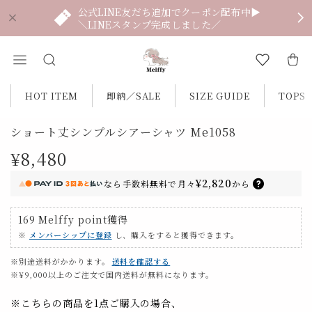
公式LINE友だち追加でクーポン配布中▶
＼LINEスタンプ完成しました／
HOT ITEM
即納／SALE
SIZE GUIDE
TOPS
ショート丈シンプルシアーシャツ Me1058
¥8,480
¥2,820
なら
手数料無料で
月々
から
169
Melffy point
獲得
※
メンバーシップに登録
し、購入をすると獲得できます。
※別途送料がかかります。
送料を確認する
※¥9,000以上のご注文で国内送料が無料になります。
※こちらの商品を1点ご購入の場合、