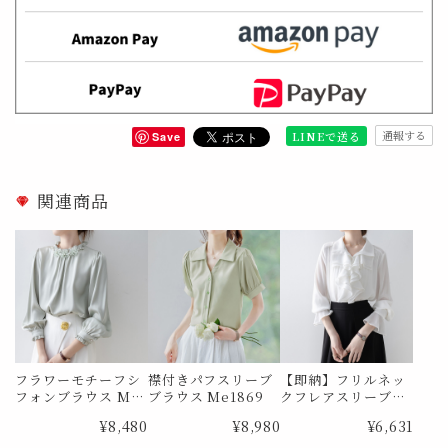
通報する
LINEで送る
Save
関連商品
フラワーモチーフシ
襟付きパフスリーブ
【即納】フリルネッ
フォンブラウス Me
ブラウス Me1869
クフレアスリーブシ
0726
アーブラウス Me10
¥8,480
¥8,980
¥6,631
29 Lサイズ