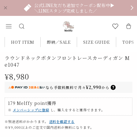
公式LINE友だち追加でクーポン配布中▶
＼LINEスタンプ完成しました／
HOT ITEM
即納／SALE
SIZE GUIDE
TOPS
ラウンドネックボタンフロントレースカーディガン M
e1047
¥8,980
¥2,990
なら
手数料無料で
月々
から
179
Melffy point
獲得
※
メンバーシップに登録
し、購入をすると獲得できます。
※別途送料がかかります。
送料を確認する
※¥9,000以上のご注文で国内送料が無料になります。