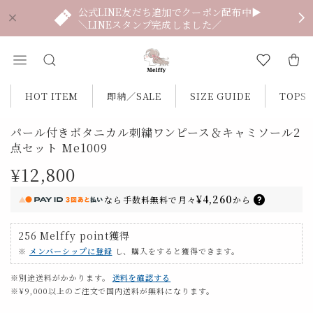
公式LINE友だち追加でクーポン配布中▶
＼LINEスタンプ完成しました／
HOT ITEM
即納／SALE
SIZE GUIDE
TOPS
パール付きボタニカル刺繍ワンピース＆キャミソール2
点セット Me1009
¥12,800
¥4,260
なら
手数料無料で
月々
から
256
Melffy point
獲得
※
メンバーシップに登録
し、購入をすると獲得できます。
※別途送料がかかります。
送料を確認する
※¥9,000以上のご注文で国内送料が無料になります。