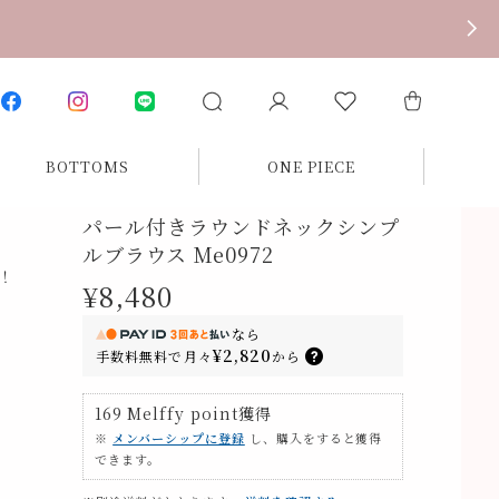
BOTTOMS
ONE PIECE
パール付きラウンドネックシンプ
ルブラウス Me0972
！
¥8,480
なら
¥2,820
手数料無料で
月々
から
169
Melffy point
獲得
※
メンバーシップに登録
し、購入をすると獲得
できます。