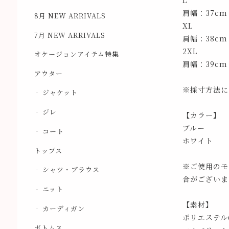
L
肩幅：37cm
8月 NEW ARRIVALS
XL
7月 NEW ARRIVALS
肩幅：38cm
2XL
オケージョンアイテム特集
肩幅：39cm
アウター
※採寸方法に
ジャケット
ジレ
【カラー】
ブルー
コート
ホワイト
トップス
※ご使用のモ
シャツ・ブラウス
合がございま
ニット
【素材】
カーディガン
ポリエステル
ボトムス