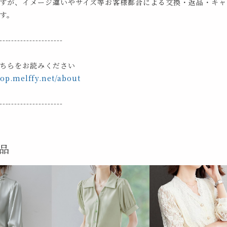
すが、イメージ違いやサイズ等お客様都合による交換・返品・キャ
す。
---------------------
ちらをお読みください
hop.melffy.net/about
---------------------
品