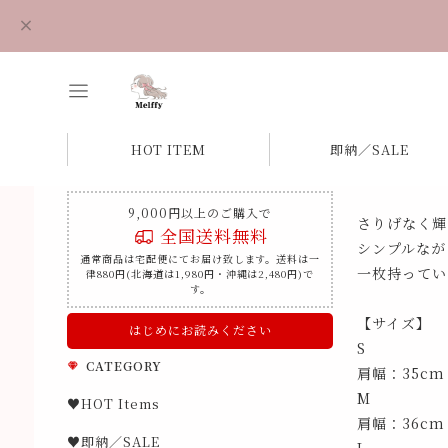
HOT ITEM
即納／SALE
9,000円以上のご購入で
さりげなく輝
全国送料無料
シンプルなが
通常商品は宅配便にてお届け致します。送料は一
一枚持ってい
律880円(北海道は1,980円・沖縄は2,480円)で
す。
【サイズ】
はじめにお読みください
S
CATEGORY
肩幅：35cm
M
♥HOT Items
肩幅：36cm
♥即納／SALE