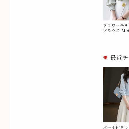
フラワーモチ
ブラウス Me0
最近チ
パール付きラ