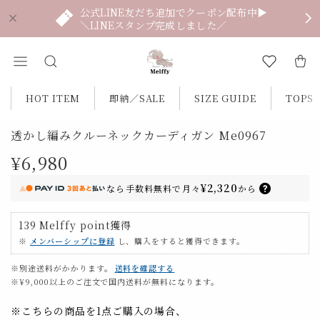
公式LINE友だち追加でクーポン配布中▶
＼LINEスタンプ完成しました／
HOT ITEM
即納／SALE
SIZE GUIDE
TOPS
透かし編みクルーネックカーディガン Me0967
¥6,980
¥2,320
なら
手数料無料で
月々
から
139
Melffy point
獲得
※
メンバーシップに登録
し、購入をすると獲得できます。
※別途送料がかかります。
送料を確認する
※¥9,000以上のご注文で国内送料が無料になります。
※こちらの商品を1点ご購入の場合、