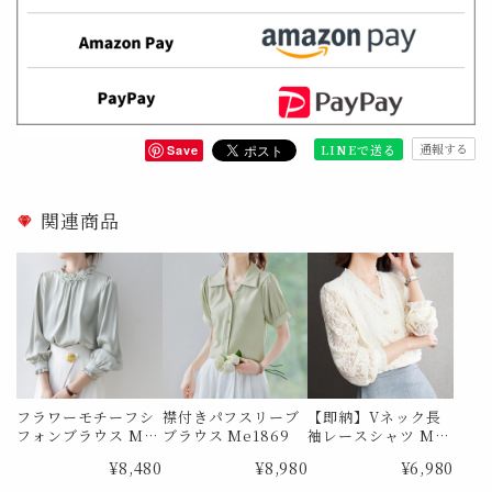
通報する
LINEで送る
Save
関連商品
フラワーモチーフシ
襟付きパフスリーブ
【即納】Vネック長
フォンブラウス Me
ブラウス Me1869
袖レースシャツ Me
0726
0385 Lサイズ
¥8,480
¥8,980
¥6,980