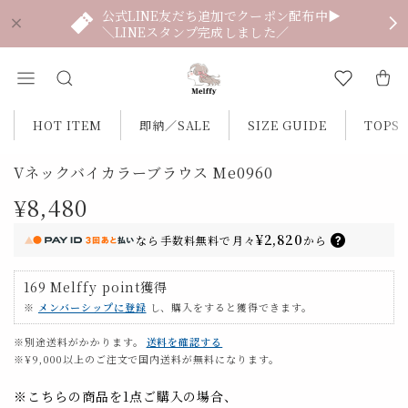
公式LINE友だち追加でクーポン配布中▶
＼LINEスタンプ完成しました／
HOT ITEM
即納／SALE
SIZE GUIDE
TOPS
Vネックバイカラーブラウス Me0960
¥8,480
¥2,820
なら
手数料無料で
月々
から
169
Melffy point
獲得
※
メンバーシップに登録
し、購入をすると獲得できます。
※別途送料がかかります。
送料を確認する
※¥9,000以上のご注文で国内送料が無料になります。
※こちらの商品を1点ご購入の場合、